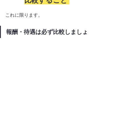
比較すること 
これに限ります。
報酬・待遇は必ず比較しましょ
う 
IFA法人
各社の条件は必ず比較しましょ
う。
各社で扱える
金融商品
も異なれば、報
酬体系や
バック率
が異なります。場所
代がかかるところもあればかからない
ところもあります。
同じお客様に、同じ商品を販売して
も、バック率が異なると収入が変わっ
てしまいます。 